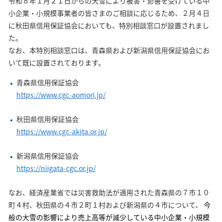
令和８年１月２１日からの大雪により被害・影響を受けている中
小企業・小規模事業者の皆さまのご相談に応じるため、２月４日
に秋田県信用保証協会においても、特別相談窓口が設置されまし
た。
なお、本特別相談窓口は、青森県および新潟県信用保証協会にお
いて既に設置されております。
青森県信用保証協会
https://www.cgc-aomori.jp/
秋田県信用保証協会
https://www.cgc-akita.or.jp/
新潟県信用保証協会
https://niigata-cgc.or.jp/
なお、経済産業省では災害救助法が適用された青森県の７市１０
町４村、秋田県の４市２町１村および新潟県の４市について、
今
般の大雪の影響により売上高等が減少している中小企業・小規模