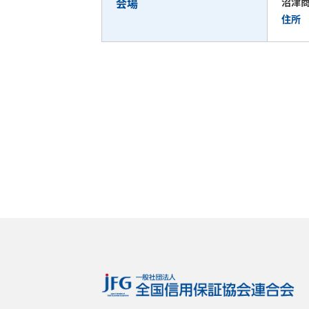
会場
沼津
住所