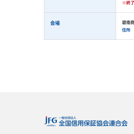
※終
会場
碧南
住所