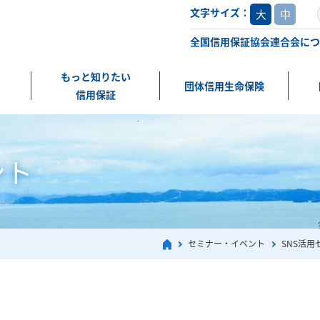
文字サイズ：
大
中
全国信用保証協会連合会につ
もっと知りたい
団体信用生命保険
信用保証
ント
セミナー・イベント
SNS活